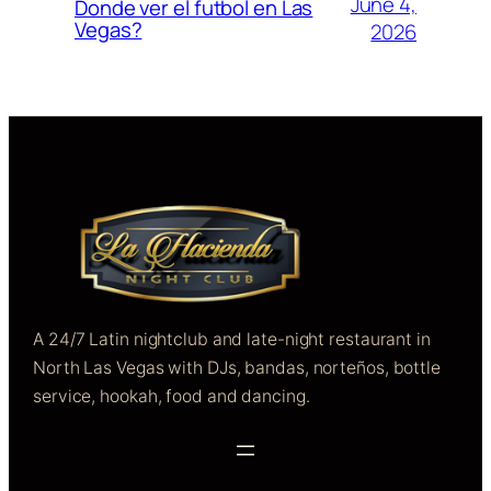
June 4,
Donde ver el futbol en Las
Vegas?
2026
A 24/7 Latin nightclub and late-night restaurant in
North Las Vegas with DJs, bandas, norteños, bottle
service, hookah, food and dancing.