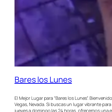
Bares los Lunes
El Mejor Lugar para “Bares los Lunes”. Bienvenid
Vegas, Nevada. Si buscas un lugar vibrante para
jueves a domingo las 24 horas, ofrecemos una ex