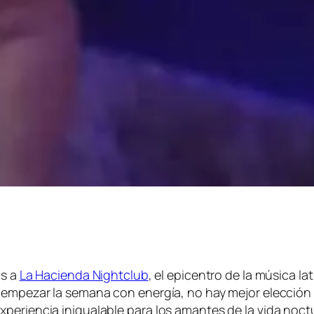
os a
La Hacienda Nightclub
, el epicentro de la música l
 empezar la semana con energía, no hay mejor elección 
periencia inigualable para los amantes de la vida noct