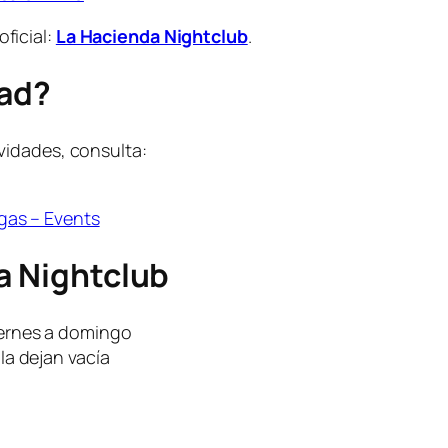
oficial:
La Hacienda Nightclub
.
dad?
vidades, consulta:
gas – Events
a Nightclub
ernes a domingo
la dejan vacía