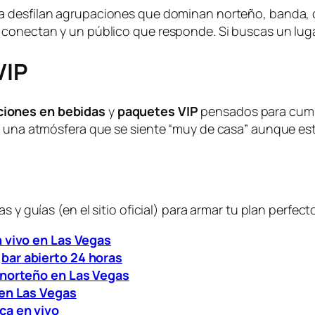
 desfilan agrupaciones que dominan norteño, banda, c
conectan y un público que responde. Si buscas un luga
VIP
iones en bebidas
y
paquetes VIP
pensados para cump
y una atmósfera que se siente “muy de casa” aunque esté
 y guías (en el sitio oficial) para armar tu plan perfect
n vivo en Las Vegas
e
bar abierto 24 horas
norteño en Las Vegas
 en Las Vegas
ca en vivo