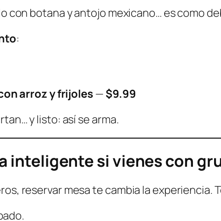
rlo con botana y antojo mexicano… es como de
ento
:
n arroz y frijoles
—
$9.99
tan… y listo: así se arma.
a inteligente si vienes con gr
ros, reservar mesa te cambia la experiencia. T
pado.