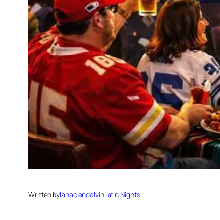
Written by
lahaciendalv
in
Latin Nights