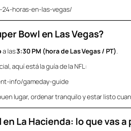
na-24-horas-en-las-vegas/
uper Bowl en Las Vegas?
o
a las
3:30 PM (hora de Las Vegas / PT)
.
al, aquí está la guía de la NFL:
ent-info/gameday-guide
buen lugar, ordenar tranquilo y estar listo cu
en La Hacienda: lo que vas a pe