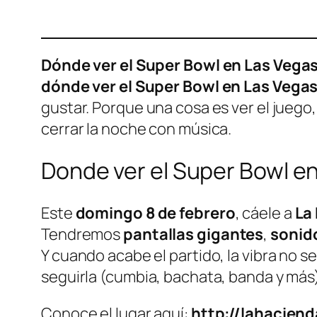
Dónde ver el Super Bowl en Las Vega
dónde ver el Super Bowl en Las Vega
gustar. Porque una cosa es ver el juego
cerrar la noche con música.
Donde ver el Super Bowl e
Este
domingo 8 de febrero
, cáele a
La
Tendremos
pantallas gigantes
,
sonid
Y cuando acabe el partido, la vibra no s
seguirla (cumbia, bachata, banda y más)
Conoce el lugar aquí:
http://lahacien