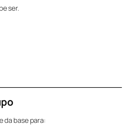
be ser.
upo
e da base para: