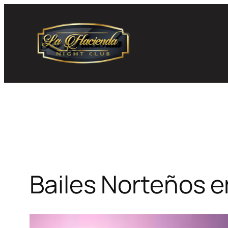
Skip
to
content
Bailes Norteños e