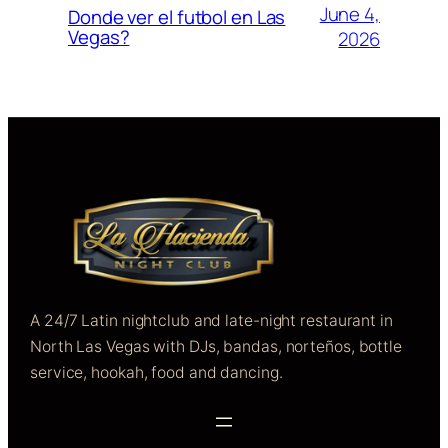
June 4,
Donde ver el futbol en Las
Vegas?
2026
A 24/7 Latin nightclub and late-night restaurant in
North Las Vegas with DJs, bandas, norteños, bottle
service, hookah, food and dancing.