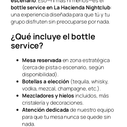
escenario
. Eso—ni más ni menos—es el
bottle service en La Hacienda Nightclub
:
una experiencia diseñada para que tú y tu
grupo disfruten sin preocuparse por nada.
¿Qué incluye el bottle
service?
Mesa reservada
en zona estratégica
(cerca de pista o escenario, según
disponibilidad).
Botellas a elección
(tequila, whisky,
vodka, mezcal, champagne, etc.).
Mezcladores y hielos
incluidos, más
cristalería y decoraciones.
Atención dedicada
de nuestro equipo
para que tu mesa nunca se quede sin
nada.