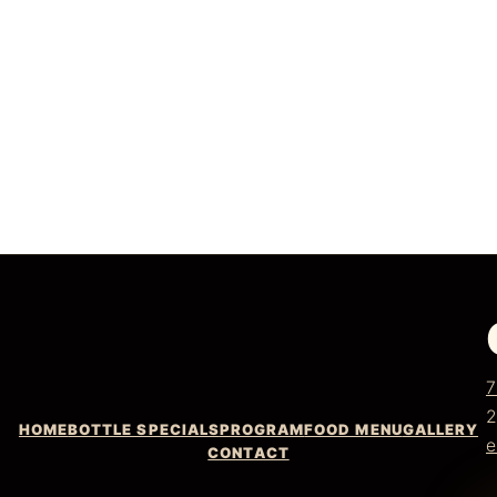
7
2
HOME
BOTTLE SPECIALS
PROGRAM
FOOD MENU
GALLERY
e
CONTACT