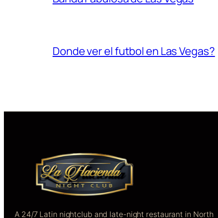
Donde ver el futbol en Las Vegas?
A 24/7 Latin nightclub and late-night restaurant in North