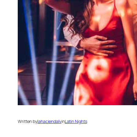
Written by
lahaciendalv
in
Latin Nights