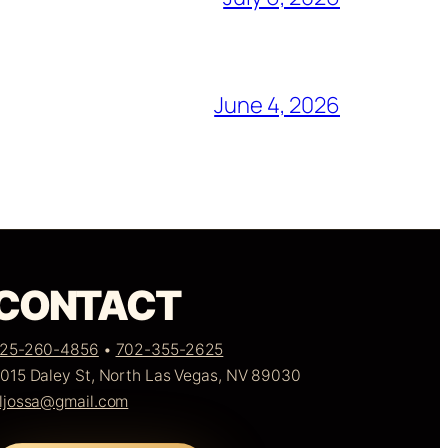
June 4, 2026
CONTACT
25-260-4856
•
702-355-2625
015 Daley St, North Las Vegas, NV 89030
ljossa@gmail.com