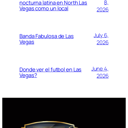
8,
nocturna latina en North Las
Vegas como un local
2026
July 6,
Banda Fabulosa de Las
Vegas
2026
June 4,
Donde ver el futbol en Las
Vegas?
2026