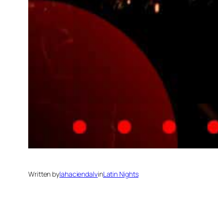
Written by
lahaciendalv
in
Latin Nights