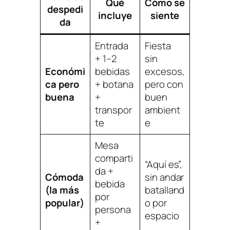
Qué
Cómo se
despedi
incluye
siente
da
Entrada
Fiesta
+ 1–2
sin
Económi
bebidas
excesos,
ca pero
+ botana
pero con
buena
+
buen
transpor
ambient
te
e
Mesa
comparti
“Aquí es”,
da +
Cómoda
sin andar
bebida
(la más
batalland
por
popular)
o por
persona
espacio
+