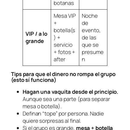
botanas
Mesa VIP
Noche
+
de
botella(s
evento,
VIP / a lo
) +
de las
grande
servicio
que se
+ fotos +
presume
after
n
Tips para que el dinero no rompa el grupo
(esto sí funciona)
Hagan una vaquita desde el principio.
Aunque sea una parte (para separar
mesa o botella).
Definan “tope” por persona. Nadie
quiere sorpresas al final.
Si el grupo es grande,
mesa + botella