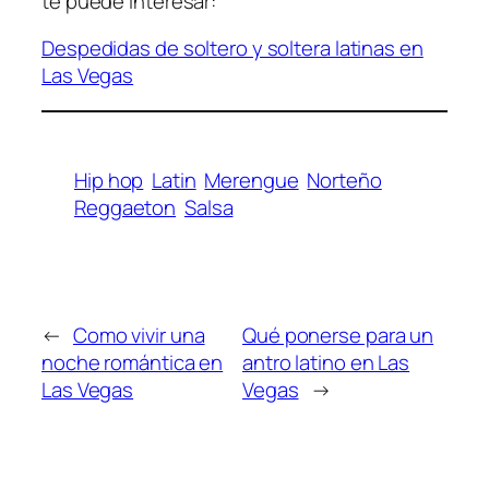
te puede interesar:
Despedidas de soltero y soltera latinas en
Las Vegas
Hip hop
Latin
Merengue
Norteño
Reggaeton
Salsa
←
Como vivir una
Qué ponerse para un
noche romántica en
antro latino en Las
Las Vegas
Vegas
→