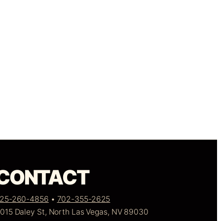
CONTACT
25-260-4856
•
702-355-2625
015 Daley St, North Las Vegas, NV 89030