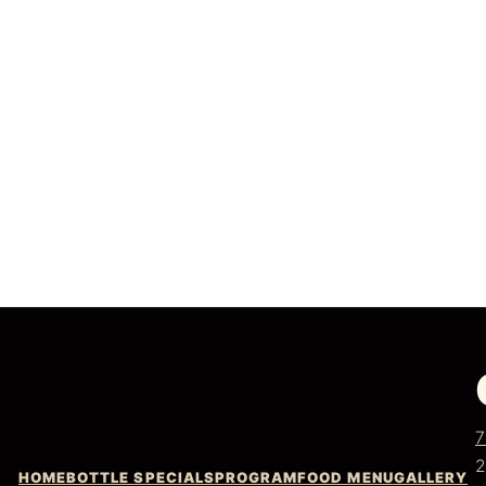
7
2
HOME
BOTTLE SPECIALS
PROGRAM
FOOD MENU
GALLERY