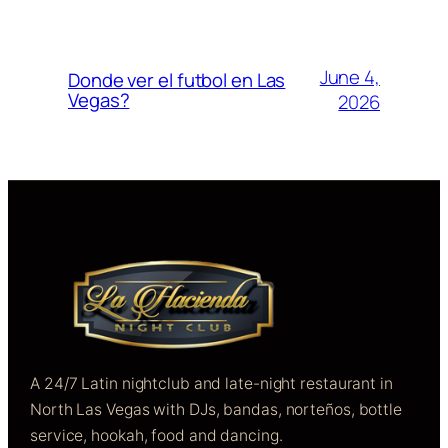
June 4,
Donde ver el futbol en Las
Vegas?
2026
A 24/7 Latin nightclub and late-night restaurant in
North Las Vegas with DJs, bandas, norteños, bottle
service, hookah, food and dancing.